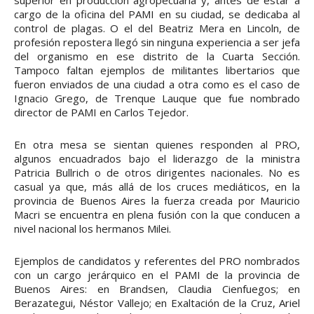
superior en producción agropecuaria y, antes de estar a
cargo de la oficina del PAMI en su ciudad, se dedicaba al
control de plagas. O el del Beatriz Mera en Lincoln, de
profesión repostera llegó sin ninguna experiencia a ser jefa
del organismo en ese distrito de la Cuarta Sección.
Tampoco faltan ejemplos de militantes libertarios que
fueron enviados de una ciudad a otra como es el caso de
Ignacio Grego, de Trenque Lauque que fue nombrado
director de PAMI en Carlos Tejedor.
En otra mesa se sientan quienes responden al PRO,
algunos encuadrados bajo el liderazgo de la ministra
Patricia Bullrich o de otros dirigentes nacionales. No es
casual ya que, más allá de los cruces mediáticos, en la
provincia de Buenos Aires la fuerza creada por Mauricio
Macri se encuentra en plena fusión con la que conducen a
nivel nacional los hermanos Milei.
Ejemplos de candidatos y referentes del PRO nombrados
con un cargo jerárquico en el PAMI de la provincia de
Buenos Aires: en Brandsen, Claudia Cienfuegos; en
Berazategui, Néstor Vallejo; en Exaltación de la Cruz, Ariel