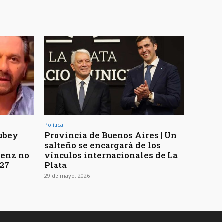
Política
tubey
Provincia de Buenos Aires | Un
salteño se encargará de los
áenz no
vínculos internacionales de La
027
Plata
29 de mayo, 2026