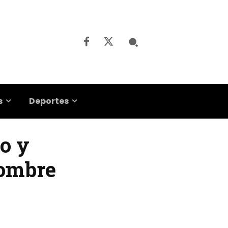
s
Deportes
to y
nombre