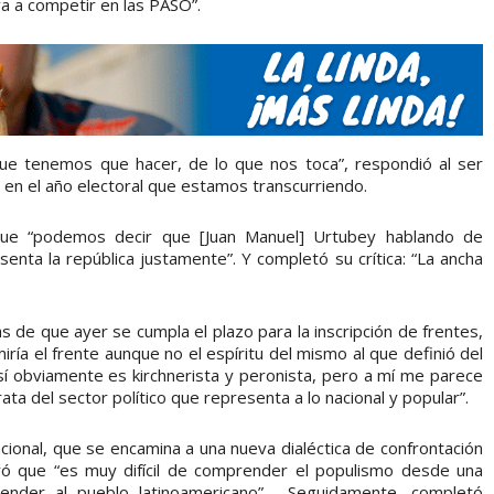
a a competir en las PASO”.
e tenemos que hacer, de lo que nos toca”, respondió al ser
 en el año electoral que estamos transcurriendo.
que “podemos decir que [Juan Manuel] Urtubey hablando de
senta la república justamente”. Y completó su crítica: “La ancha
s de que ayer se cumpla el plazo para la inscripción de frentes,
ía el frente aunque no el espíritu del mismo al que definió del
sí obviamente es kirchnerista y peronista, pero a mí me parece
ata del sector político que representa a lo nacional y popular”.
acional, que se encamina a una nueva dialéctica de confrontación
eró que “es muy difícil de comprender el populismo desde una
ender al pueblo latinoamericano”. Seguidamente, completó