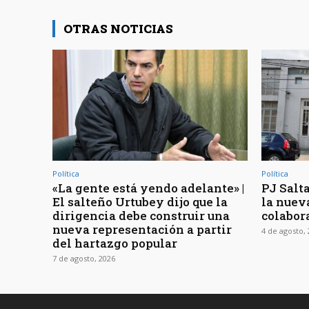
OTRAS NOTICIAS
Política
Política
«La gente está yendo adelante» |
PJ Salta
El salteño Urtubey dijo que la
la nuev
dirigencia debe construir una
colabor
nueva representación a partir
4 de agosto,
del hartazgo popular
7 de agosto, 2026