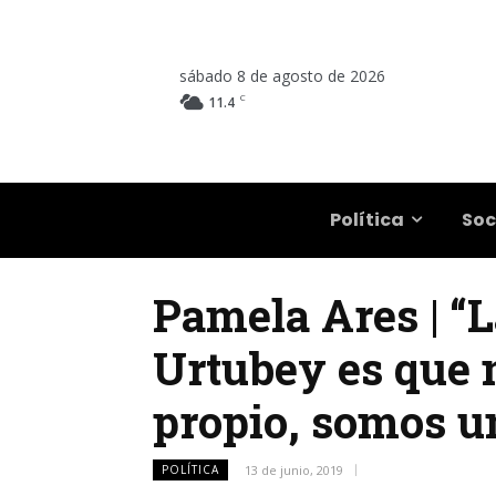
sábado 8 de agosto de 2026
C
11.4
Salta
Política
Soc
Pamela Ares | “L
Urtubey es que 
propio, somos u
POLÍTICA
13 de junio, 2019