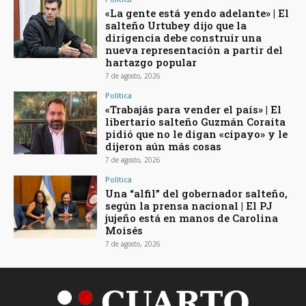
«La gente está yendo adelante» | El
salteño Urtubey dijo que la
dirigencia debe construir una
nueva representación a partir del
hartazgo popular
7 de agosto, 2026
Política
«Trabajás para vender el país» | El
libertario salteño Guzmán Coraita
pidió que no le digan «cipayo» y le
dijeron aún más cosas
7 de agosto, 2026
Política
Una “alfil” del gobernador salteño,
según la prensa nacional | El PJ
jujeño está en manos de Carolina
Moisés
7 de agosto, 2026