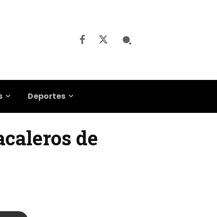
s
Deportes
acaleros de