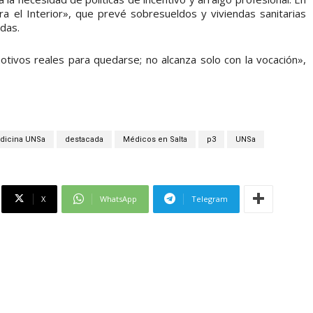
a el Interior», que prevé sobresueldos y viviendas sanitarias
das.
ivos reales para quedarse; no alcanza solo con la vocación»,
edicina UNSa
destacada
Médicos en Salta
p3
UNSa
X
WhatsApp
Telegram