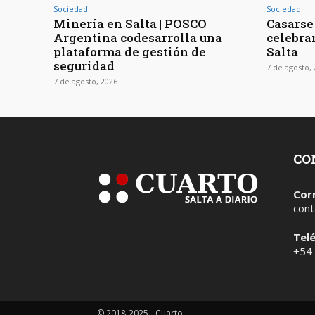
Sociedad
Sociedad
Minería en Salta | POSCO
Casarse 
Argentina codesarrolla una
celebra
plataforma de gestión de
Salta
seguridad
7 de agosto,
7 de agosto, 2026
CO
Cor
cont
Tel
+54
© 2018-2025 - Cuarto