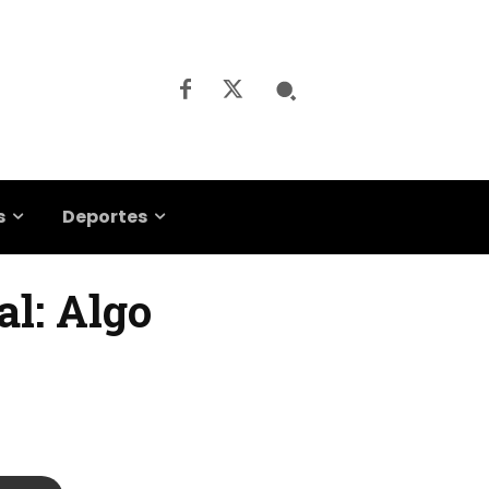
s
Deportes
al: Algo