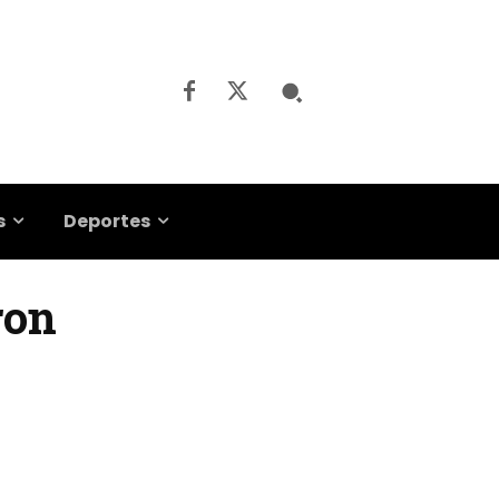
s
Deportes
ron