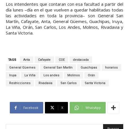
Los intendentes que contaran con esa facultad a partir del
día lunes –día en el que vuelven a quedar habilitadas todas
las actividades en toda la provincia– son General San
Martín, Cafayate, Anta, General Güemes, Guachipas, Iruya,
La Viña, Orán, San Carlos, Los Andes, Molinos, Rivadavia y
Santa Victoria.
TAGS
Anta
Cafayate
COE
destacada
General Güemes
General San Martín
Guachipas
horarios
Iruya
La Viña
Los andes
Molinos
Orán
Restricciones
Rivadavia
San Carlos
Santa Victoria
Facebook
X
WhatsApp