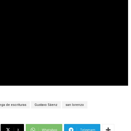
ega de escrituras
Gustavo Sáenz
san lorenzo
X
WhatsApp
Telegram