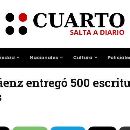
iedad
Nacionales
Cultura
Policiale
enz entregó 500 escritu
s