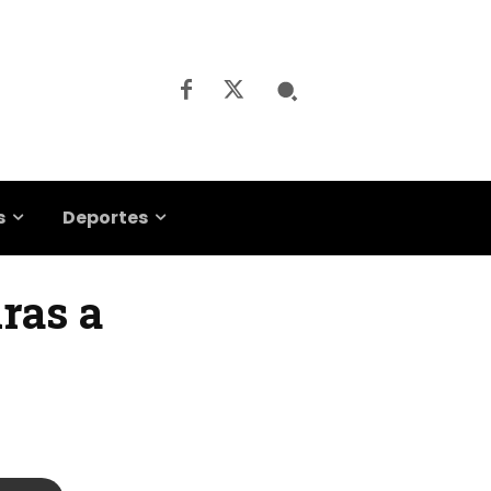
s
Deportes
ras a