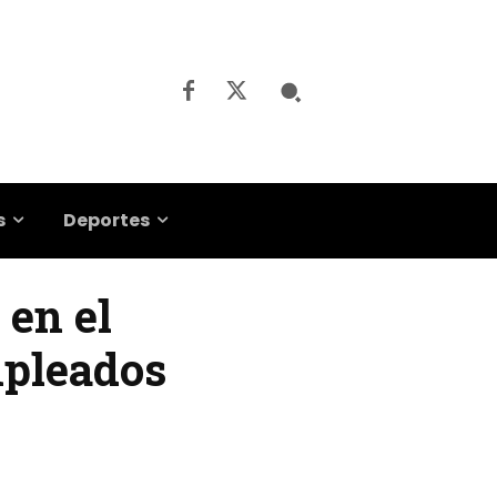
s
Deportes
 en el
mpleados