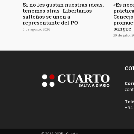
Si no les gustan nuestras ideas,
«Es nec
tenemos otras | Libertarios
práctica
salteños se unen a
Concejo
representante del PO
promuev
sangre
3 de agosto, 2026
30 de julio, 
CO
Cor
cont
Tel
+54
© 2018-2025 - Cuarto