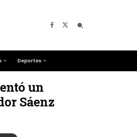
s
Deportes
sentó un
dor Sáenz