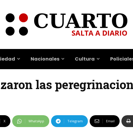
iedad
Nacionales
Cultura
Policiale
zaron las peregrinacio
X
WhatsApp
Telegram
Email