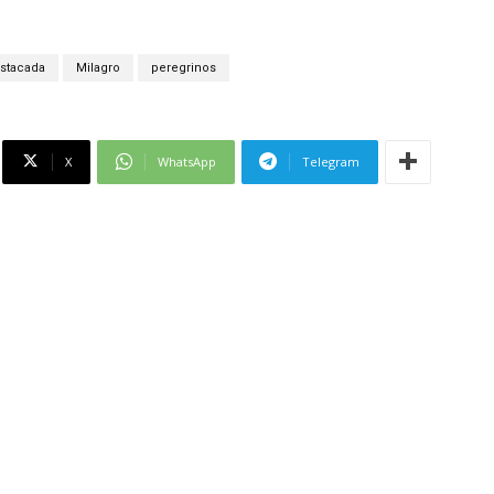
stacada
Milagro
peregrinos
X
WhatsApp
Telegram