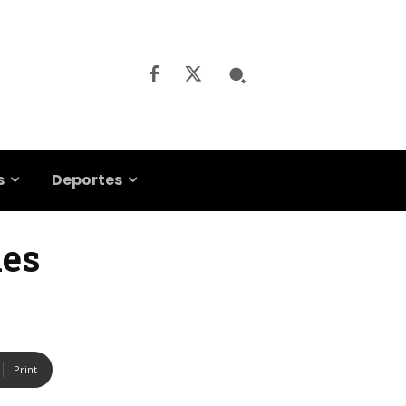
s
Deportes
nes
Print