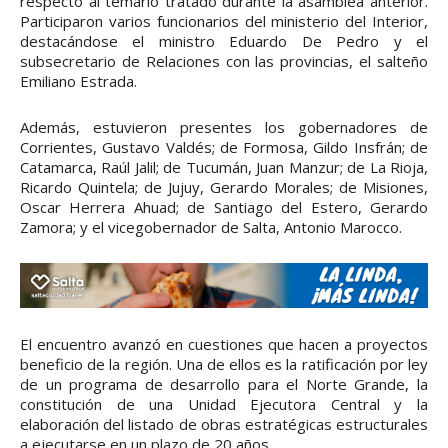
respecto al temario tratado durante la asamblea anterior.
Participaron varios funcionarios del ministerio del Interior,
destacándose el ministro Eduardo De Pedro y el
subsecretario de Relaciones con las provincias, el salteño
Emiliano Estrada.
Además, estuvieron presentes los gobernadores de
Corrientes, Gustavo Valdés; de Formosa, Gildo Insfrán; de
Catamarca, Raúl Jalil; de Tucumán, Juan Manzur; de La Rioja,
Ricardo Quintela; de Jujuy, Gerardo Morales; de Misiones,
Oscar Herrera Ahuad; de Santiago del Estero, Gerardo
Zamora; y el vicegobernador de Salta, Antonio Marocco.
El encuentro avanzó en cuestiones que hacen a proyectos
beneficio de la región. Una de ellos es la ratificación por ley
de un programa de desarrollo para el Norte Grande, la
constitución de una Unidad Ejecutora Central y la
elaboración del listado de obras estratégicas estructurales
a ejecutarse en un plazo de 20 años.