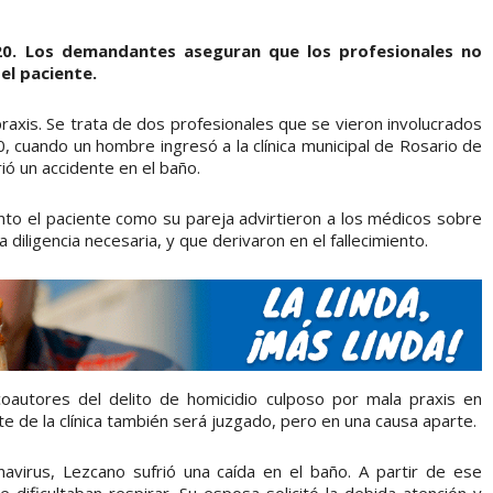
020. Los demandantes aseguran que los profesionales no
del paciente.
praxis. Se trata de dos profesionales que se vieron involucrados
 cuando un hombre ingresó a la clínica municipal de Rosario de
ó un accidente en el baño.
tanto el paciente como su pareja advirtieron a los médicos sobre
 diligencia necesaria, y que derivaron en el fallecimiento.
autores del delito de homicidio culposo por mala praxis en
te de la clínica también será juzgado, pero en una causa aparte.
virus, Lezcano sufrió una caída en el baño. A partir de ese
e dificultaban respirar. Su esposa solicitó la debida atención y