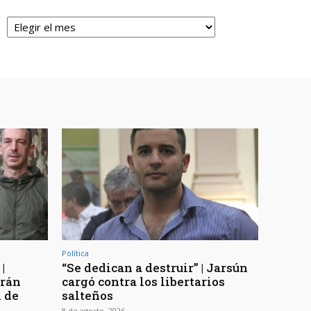
Archivos
Política
|
“Se dedican a destruir” | Jarsún
arán
cargó contra los libertarios
n de
salteños
8 de agosto, 2026