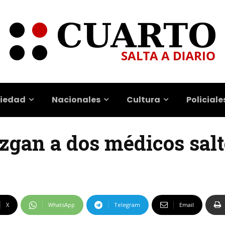
iedad
Nacionales
Cultura
Policiale
uzgan a dos médicos sal
X
WhatsApp
Telegram
Email