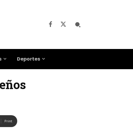
s
Deportes
teños
Print