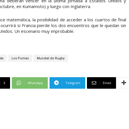
sma deberán vencer en la última jornada a Estados Unidos y
octubre, en Kumamoto) y luego con Inglaterra.
ce matemática, la posibilidad de acceder a los cuartos de final
ocurrirá si Francia pierde los dos encuentros que le quedan sin
Unidos. Un escenario muy improbable.
da
Los Pumas
Mundial de Rugby
X
WhatsApp
Telegram
Email