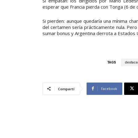
Si empatan: los dirigidos por Mario Lede
esperar que Francia pierda con Tonga (6 de 
Si pierden: aunque quedaría una mínima chan
del certamen sería prácticamente nula. Pero 
sumar bonus y Argentina derrota a Estados 
TAGS
destaca
Facebook
Compartí