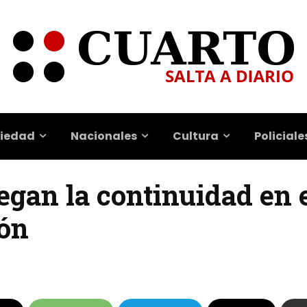
iedad
Nacionales
Cultura
Policiale
egan la continuidad en 
pón