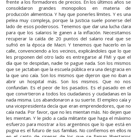
frente a los formadores de precios. En los últimos años se
consolidaron grandes monopolios en materia de
producción alimenticia. Y hay que ponerles límites. Y es una
pelea muy compleja, porque la Justicia suele ponerse del
lado de esos poderosos. Tenemos que dar una lucha clara
para que los salarios le ganen a la inflación. Necesitamos
recuperar la caída de 20 puntos del salario real que se
sufrió en la época de Macri. Y tenemos que hacerlo en la
calle, convenciendo a los vecinos, explicándoles que lo que
les proponen del otro lado es entregarse al FMI y que el
día que te despidan, nadie te pague nada. Son los mismos
que se jactaban que la escuela pública era una desgracia en
la que uno caía. Son los mismos que dijeron que no iban a
abrir un hospital más. Son los mismos. Que no nos
confundan. Es el peor de los pasados. Es el pasado en el
que convirtieron a todos los ciudadanos y ciudadanas en la
nada misma. Los abandonaron a su suerte. El empleo caía y
una vicepresidenta decía que eran emprendedores, que no
caía nada. Por favor, que no les mientan más. No dejen que
les mientan. Y le pido a cada militante que haga el máximo
esfuerzo para mostrar a los argentinos que lo que está en
pugna es el futuro de sus familias. No confiemos en ellos ni
en el canto de sirenas de los que se llaman libertarios