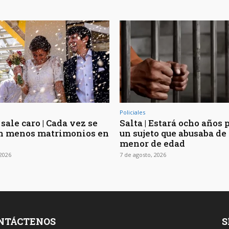
Policiales
sale caro | Cada vez se
Salta | Estará ocho años 
n menos matrimonios en
un sujeto que abusaba de 
menor de edad
 2026
7 de agosto, 2026
NTÁCTENOS
S