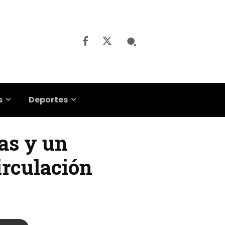
s
Deportes
jas y un
irculación