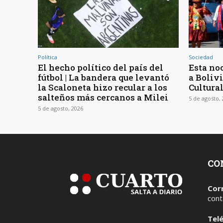
Política
Sociedad
El hecho político del país del
Esta noc
fútbol | La bandera que levantó
a Bolivi
la Scaloneta hizo recular a los
Cultura
salteños más cercanos a Milei
5 de agosto,
5 de agosto, 2026
CO
Cor
cont
Tel