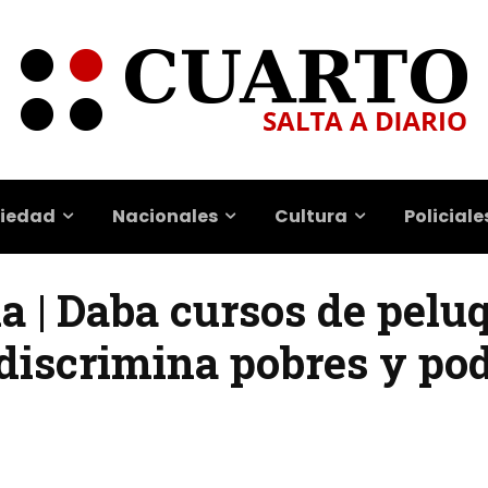
iedad
Nacionales
Cultura
Policiale
ña | Daba cursos de pelu
 discrimina pobres y po