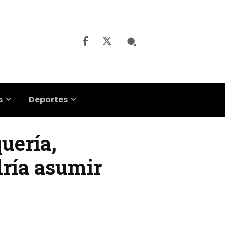
s
Deportes
quería,
dría asumir