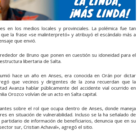
nes en los medios locales y provinciales. La polémica fue tan
o que la frase «se malinterpretó» y atribuyó el escándalo más a
ensaje que envió.
lrededor de Bruno que ponen en cuestión su idoneidad para el
tructura libertaria de Salta.
umió hace un año en Anses, era conocida en Orán por dictar
regó que vecinos y dirigentes de la zona recuerdan que la
ertad Avanza hablar públicamente del accidente vial ocurrido en
lia Orozco volvían de un acto en Salta capital.
ogantes sobre el rol que ocupa dentro de Anses, donde maneja
res en situación de vulnerabilidad. Incluso se la ha señalado de
artidario de información de beneficiarios, denuncia que en su
ctor sur, Cristian Achaval», agregó el sitio.