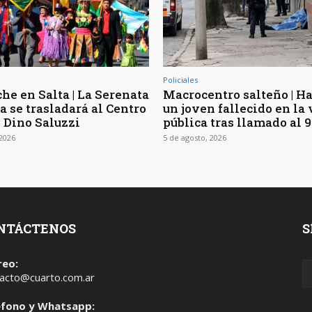
Policiales
he en Salta | La Serenata
Macrocentro salteño | Ha
a se trasladará al Centro
un joven fallecido en la 
l Dino Saluzzi
pública tras llamado al 9
 2026
5 de agosto, 2026
NTÁCTENOS
S
reo:
acto@cuarto.com.ar
éfono y Whatsapp: