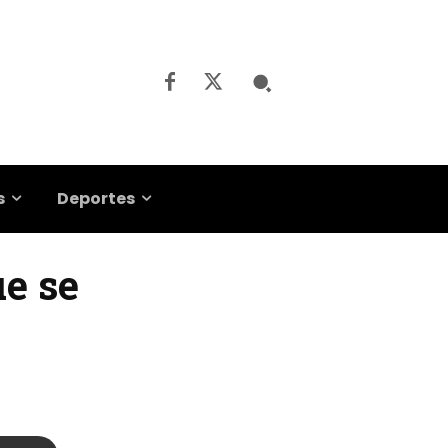
s
Deportes
ue se