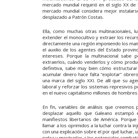
mercado mundial requirió en el siglo XX de
mercado mundial considera mejor instalars
desplazado a Patrón Costas.
Ella, como muchas otras multinacionales, 
extender el monocultivo y extraer los recur
directamente una región imponiendo los mand
el auxilio de los agentes del Estado provin
intereses. Porque la multinacional sabe
extraerlos, cuándo venderlos y cómo produc
definitiva, sabe muy bien cómo estructura
acumular dinero hace falta “explotar” obrer
una marca del siglo XXI. De allí que su age
laboral y reforzar los sistemas represivos
en el nuevo capitalismo millones de hombres
En fin, variables de análisis que creemos
desplazar aquello que Galeano estampó e
manifiestos libertarios de América. Porque 
llamar a los oprimidos a la luchar contra la i
con una explicación sobre el por qué luchar, u
pelea y mostrarles a los potenciales combatie