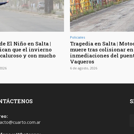
Policiales
de El Niño en Salta |
Tragedia en Salta | Moto
ican que el invierno
muere tras colisionar en
 caluroso y con mucho
inmediaciones del puen
Vaqueros
 2026
6 de agosto, 2026
NTÁCTENOS
S
reo:
acto@cuarto.com.ar