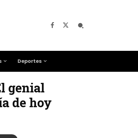
s
Deportes
l genial
ía de hoy