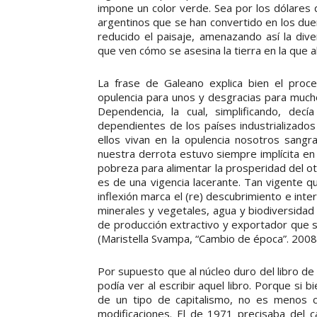
impone un color verde. Sea por los dólares
argentinos que se han convertido en los due
reducido el paisaje, amenazando así la div
que ven cómo se asesina la tierra en la que 
La frase de Galeano explica bien el proce
opulencia para unos y desgracias para mucho
Dependencia, la cual, simplificando, de
dependientes de los países industrializados
ellos vivan en la opulencia nosotros sangr
nuestra derrota estuvo siempre implícita en
pobreza para alimentar la prosperidad del otr
es de una vigencia lacerante. Tan vigente q
inflexión marca el (re) descubrimiento e int
minerales y vegetales, agua y biodiversidad
de producción extractivo y exportador que s
(Maristella Svampa, “Cambio de época”. 2008
Por supuesto que al núcleo duro del libro d
podía ver al escribir aquel libro. Porque si b
de un tipo de capitalismo, no es menos c
modificaciones. El de 1971 precisaba del ca