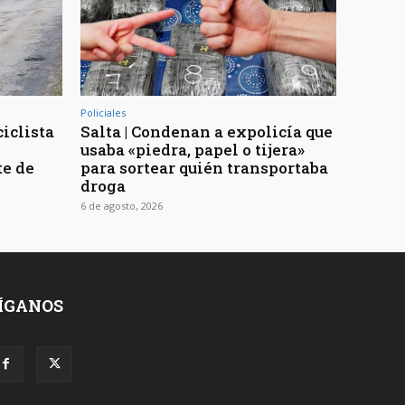
Policiales
ciclista
Salta | Condenan a expolicía que
usaba «piedra, papel o tijera»
te de
para sortear quién transportaba
droga
6 de agosto, 2026
ÍGANOS