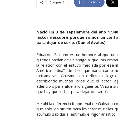
Facebook
Compartí
Nació un 3 de septiembre del año 1.940 
lector descubre porqué somos un contin
para dejar de serlo. (Daniel Avalos)
Eduardo Galeano es un hombre al que uno 
quienes hablan de un amigo al que, sin emba
la relación con él estuvo mediada por ese li
América Latina”. Un libro que narra cómo n
extranjeras. Galeano, en definitiva, logr
escribiendo muchos libros: que el lector lle
adentro o para afuera lo siguiente: “Ahora s
qué hay que luchar para dejar de serlo”.
He ahí la diferencia fenomenal de Galeano c
que sólo les sirven para levantar murallas 
acumuló sabiduría, estimuló el rigor analític