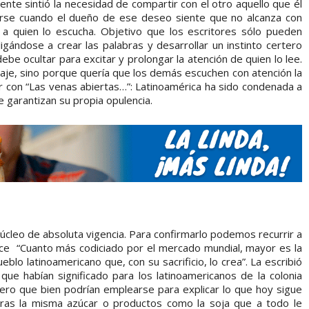
nte sintió la necesidad de compartir con el otro aquello que él
zarse cuando el dueño de ese deseo siente que no alcanza con
 a quien lo escucha. Objetivo que los escritores sólo pueden
igándose a crear las palabras y desarrollar un instinto certero
be ocultar para excitar y prolongar la atención de quien lo lee.
aje, sino porque quería que los demás escuchen con atención la
 con “Las venas abiertas…”: Latinoamérica ha sido condenada a
e garantizan su propia opulencia.
 núcleo de absoluta vigencia. Para confirmarlo podemos recurrir a
ice “Cuanto más codiciado por el mercado mundial, mayor es la
blo latinoamericano que, con su sacrificio, lo crea”. La escribió
 que habían significado para los latinoamericanos de la colonia
ero que bien podrían emplearse para explicar lo que hoy sigue
stras la misma azúcar o productos como la soja que a todo le