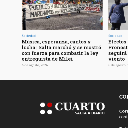
Sociedad
Sociedad
Música, esperanza, cantos y
Efectos 
lucha | Salta marchó y se mostró
Pronost
con fuerza para combatir la ley
seguirá
entreguista de Milei
viento
6 de agosto, 2026
6 de agosto,
CO
Cor
cont