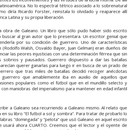
tinoamérica. No lo espectral tétrico asociado a lo sobrenatural
mo diría Ricardo Forster, reinstala lo olvidado y reaparece allí
ca Latina y su propia liberación.
 la obra de Galeano. Un libro que sólo pudo haber sido escrito
buscar al gran autor que lo presentara. Un escritor genial que
cenderla por su condición de guerrero. Uno de características
n (Rodolfo Walsh, Osvaldo Bayer, Juan Gelman) eran dueños de
nciar las peores injusticias con una determinación férrea que sin
sobrios y pausados. Guerrero dispuesto a dar las batallas
parecían querer ganarlas para luego ir en busca de un prado de
errero que tras miles de batallas decidió recoger anécdotas
; guerrero que amablemente iba en auxilio de aquellos que
siones populares como el fútbol que en el mundillo selecto y
an con maniobras del imperialismo para mantener en edad infantil
ibir a Galeano sea recurriendo a Galeano mismo. Al relato que
n su libro “El futbol a sol y sombra”. Para tratar de probarlo lo
labras “domingada” y “pelota” que usó Galeano en aquel escrito
que usará ahora CUARTO. Creemos que el lector y el oyente de