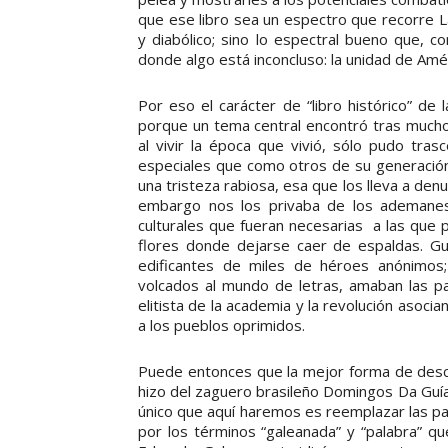
que ese libro sea un espectro que recorre La
y diabólico; sino lo espectral bueno que, co
donde algo está inconcluso: la unidad de Améri
Por eso el carácter de “libro histórico” de
porque un tema central encontró tras mucho 
al vivir la época que vivió, sólo pudo tras
especiales que como otros de su generació
una tristeza rabiosa, esa que los lleva a denu
embargo nos los privaba de los ademanes 
culturales que fueran necesarias a las que 
flores donde dejarse caer de espaldas. Gu
edificantes de miles de héroes anónimos
volcados al mundo de letras, amaban las pa
elitista de la academia y la revolución asoci
a los pueblos oprimidos.
Puede entonces que la mejor forma de descr
hizo del zaguero brasileño Domingos Da Guía e
único que aquí haremos es reemplazar las pa
por los términos “galeanada” y “palabra” 