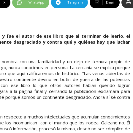
X
WhatsApp
Telegram
Email
y fue el autor de ese libro que al terminar de leerlo, el
ente desgraciado y contra qué y quiénes hay que luchar
nombra con una familiaridad y un dejo de ternura propio de
rgo, nunca conocimos en persona. La cercanía se explica porque
bro que aquí calificaremos de histórico: “Las venas abiertas de
uestro continente devino en botín de guerra de las potencias
ó con ese libro lo que otros autores habían querido lograr
gara a la página final y cerrando la publicación exclamara para
í sé porqué somos un continente desgraciado. Ahora sí sé contra
on respecto a muchos intelectuales que acumulan conocimientos
que los incomunican con el mundo que los rodea. Galeano no. Él
o, buscó información, procesó la misma, deseó no ser cómplice de