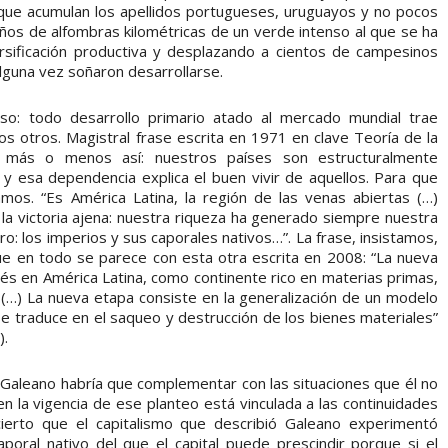
 que acumulan los apellidos portugueses, uruguayos y no pocos
ños de alfombras kilométricas de un verde intenso al que se ha
ersificación productiva y desplazando a cientos de campesinos
alguna vez soñaron desarrollarse.
so: todo desarrollo primario atado al mercado mundial trae
s otros. Magistral frase escrita en 1971 en clave Teoría de la
cía más o menos así: nuestros países son estructuralmente
 y esa dependencia explica el buen vivir de aquellos. Para que
amos. “Es América Latina, la región de las venas abiertas (…)
 la victoria ajena: nuestra riqueza ha generado siempre nuestra
o: los imperios y sus caporales nativos…”. La frase, insistamos,
ue en todo se parece con esta otra escrita en 2008: “La nueva
erés en América Latina, como continente rico en materias primas,
 (…) La nueva etapa consiste en la generalización de un modelo
e traduce en el saqueo y destrucción de los bienes materiales”
).
e Galeano habría que complementar con las situaciones que él no
ien la vigencia de ese planteo está vinculada a las continuidades
ierto que el capitalismo que describió Galeano experimentó
poral nativo del que el capital puede prescindir porque si el