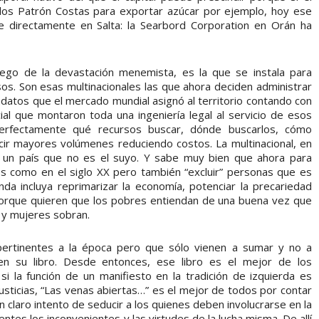
 los Patrón Costas para exportar azúcar por ejemplo, hoy ese
e directamente en Salta: la Searbord Corporation en Orán ha
luego de la devastación menemista, es la que se instala para
sos. Son esas multinacionales las que ahora deciden administrar
atos que el mercado mundial asignó al territorio contando con
cial que montaron toda una ingeniería legal al servicio de esos
 perfectamente qué recursos buscar, dónde buscarlos, cómo
ir mayores volúmenes reduciendo costos. La multinacional, en
r un país que no es el suyo. Y sabe muy bien que ahora para
os como en el siglo XX pero también “excluir” personas que es
nda incluya reprimarizar la economía, potenciar la precariedad
 porque quieren que los pobres entiendan de una buena vez que
 y mujeres sobran.
 pertinentes a la época pero que sólo vienen a sumar y no a
n su libro. Desde entonces, ese libro es el mejor de los
si la función de un manifiesto en la tradición de izquierda es
njusticias, “Las venas abiertas…” es el mejor de todos por contar
n claro intento de seducir a los quienes deben involucrarse en la
ntes los inconvenientes y las virtudes de la lucha misma. De allí