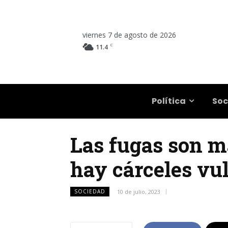
viernes 7 de agosto de 2026
C
11.4
Salta
Política
Soc
Las fugas son má
hay cárceles vu
SOCIEDAD
10 de julio, 2023