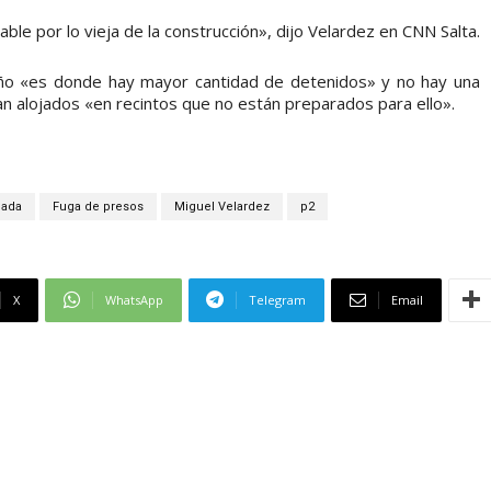
ble por lo vieja de la construcción», dijo Velardez en CNN Salta.
eño «es donde hay mayor cantidad de detenidos» y no hay una
nan alojados «en recintos que no están preparados para ello».
cada
Fuga de presos
Miguel Velardez
p2
X
WhatsApp
Telegram
Email