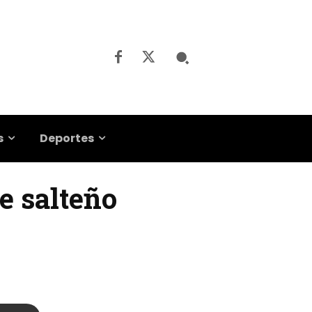
s
Deportes
e salteño