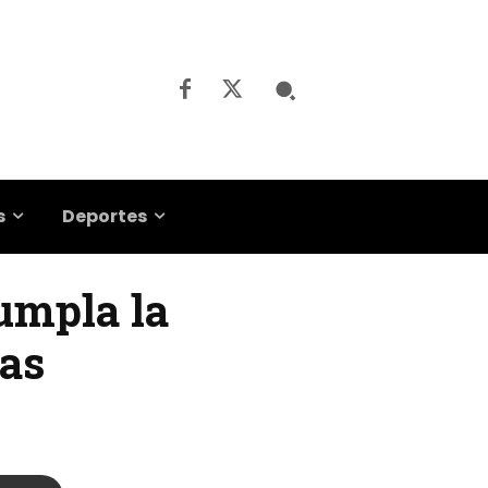
s
Deportes
umpla la
ñas