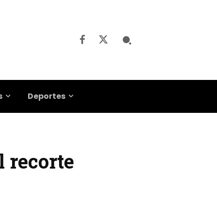
s
Deportes
 recorte