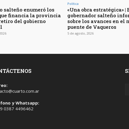
Política
o salteño enumeró los
«Una obra estratégica» | 
que financia la provincia
gobernador salteño inf
retiro del gobierno
sobre los avances en el 
l
puente de Vaqueros
 2026
5 de agosto, 2026
NTÁCTENOS
S
reo:
acto@cuarto.com.ar
éfono y Whatsapp:
 9 0387 4496462