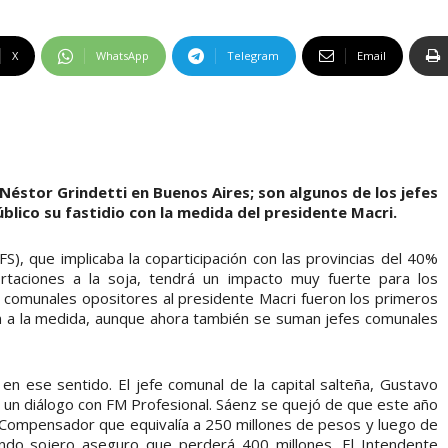
X
WhatsApp
Telegram
Email
Néstor Grindetti en Buenos Aires; son algunos de los jefes
lico su fastidio con la medida del presidente Macri.
FS), que implicaba la coparticipación con las provincias del 40%
rtaciones a la soja, tendrá un impacto muy fuerte para los
s comunales opositores al presidente Macri fueron los primeros
án a la medida, aunque ahora también se suman jefes comunales
en ese sentido. El jefe comunal de la capital salteña, Gustavo
 un diálogo con FM Profesional. Sáenz se quejó de que este año
 Compensador que equivalía a 250 millones de pesos y luego de
ndo sojero aseguro que perderá 400 millones. El Intendente