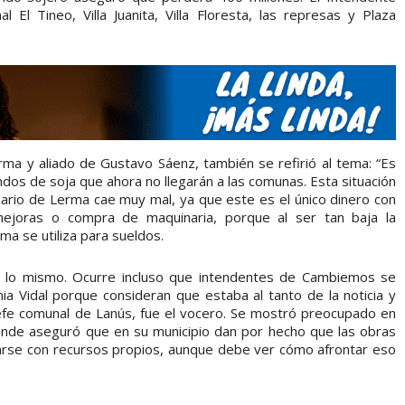
l El Tineo, Villa Juanita, Villa Floresta, las represas y Plaza
rma y aliado de Gustavo Sáenz, también se refirió al tema: “Es
ndos de soja que ahora no llegarán a las comunas. Esta situación
sario de Lerma cae muy mal, ya que este es el único dinero con
mejoras o compra de maquinaria, porque al ser tan baja la
ma se utiliza para sueldos.
r lo mismo. Ocurre incluso que intendentes de Cambiemos se
a Vidal porque consideran que estaba al tanto de la noticia y
 jefe comunal de Lanús, fue el vocero. Se mostró preocupado en
 donde aseguró que en su municipio dan por hecho que las obras
arse con recursos propios, aunque debe ver cómo afrontar eso