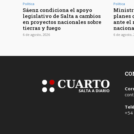
Política
Política
Sáenz condiciona el apoyo
Ministr
legislativo de Salta a cambios
planes 
en proyectos nacionales sobre
ante el 
tierras y fuego
naciona
6 de agosto, 2026
6 de agosto,
CO
Cor
cont
Tel
+54