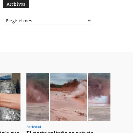
Archivos
Archivos
Sociedad
icía que
El norte salteño es noticia