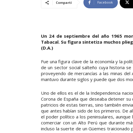
Facebook
Compartí
Un 24 de septiembre del año 1965 morí
Tabacal. Su figura sintetiza muchos pliego
(D.A.)
Fue una figura clave de la economía y la polít
de un sector social salteño cuya historia se
proveyendo de mercancías a las minas del A
mantuvo durante siglos y puede que dos mo
Uno de ellos es el de la Independencia naci
Corona de España que deseaba detener su d
patricios de estas tierras, sino también envi
que antes habían sido de los primeros. De allí
el poder político a los peninsulares, aunque
comerciar con un Alto Perú que durante más
incluso la suerte de un Güemes traicionado 