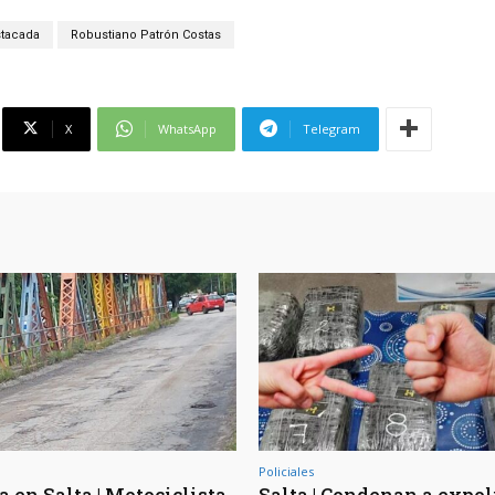
tacada
Robustiano Patrón Costas
X
WhatsApp
Telegram
Policiales
 en Salta | Motociclista
Salta | Condenan a expol