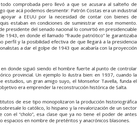
 todo comprobada pero llevó a que se acusara al salteño de
algo que acá podemos desmentir: Patrón Costas era un industrial
en apoyar a EEUU por la necesidad de contar con bienes de
anquis estaban en condiciones de suministrar en ese momento.
de presidente del senado nacional lo convirtió en presidenciable
 de 1943, en donde el llamado “fraude patriótico” le garantizaba
 perfil y la posibilidad efectiva de que llegará a la presidencia
ionalistas a dar el golpe de 1943 que acabaría con la proyección
a en donde siguió siendo el hombre fuerte al punto de controlar
tórico provincial. Un ejemplo lo ilustra bien: en 1937, cuando la
de estudios, un gran amigo suyo, el Monseñor Tavella, funda el
 objetivo era emprender la reconstrucción histórica de Salta.
tutos de ese tipo monopolizaron la producción historiográfica
obresale lo católico, lo hispano y la revalorización de un sector
e con el “cholo”, esa clase que ya no tiene el poder de antes
 espacios en nombre de pretéritos y anacrónicos blasones.