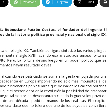
X
WhatsApp
Telegram
Email
a Robustiano Patrón Costas, el fundador del Ingenio El
s de la historia política provincial y nacional del siglo XX.
ica en el siglo XX. También su figura sintetizó los varios pliegos
 remonta al siglo XVIII, cuando esa aristocracia amasó fortunas
lto Perú. La fortuna devino luego en un poder político que se
mentos hayan resultado claves.
onal cuando ese patriciado se suma a la gesta empujada por una
ecadencia en Europa imponiendo no sólo más impuestos a los
ando funcionarios peninsulares que ocuparon los cargos políticos
 que el sector viera en la revolución la posibilidad de arrebatar
 luego tal sector se desencantara cuando la guerra los privó de
 de una década quedó en manos de los realistas. Ello explica
por una clase que no toleró que uno de los suyos se convirtiera