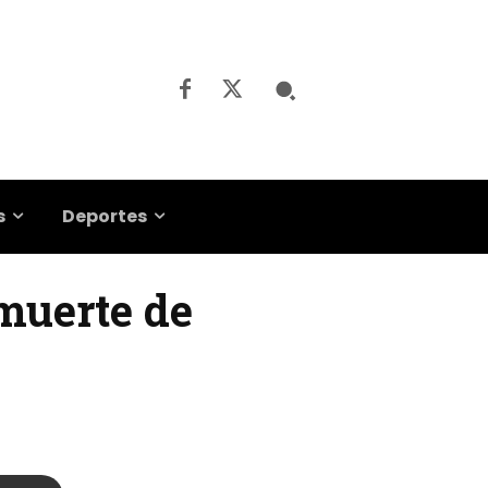
s
Deportes
 muerte de