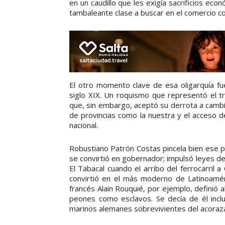
en un caudillo que les exigía sacrificios eco
tambaleante clase a buscar en el comercio con
El otro momento clave de esa oligarquía fue
siglo XIX. Un roquismo que representó el tri
que, sin embargo, aceptó su derrota a cambio 
de provincias como la nuestra y el acceso d
nacional.
Robustiano Patrón Costas pincela bien ese p
se convirtió en gobernador; impulsó leyes de p
El Tabacal cuando el arribo del ferrocarril a
convirtió en el más moderno de Latinoamér
francés Alain Rouquié, por ejemplo, definió
peones como esclavos. Se decía de él incl
marinos alemanes sobrevivientes del acoraza