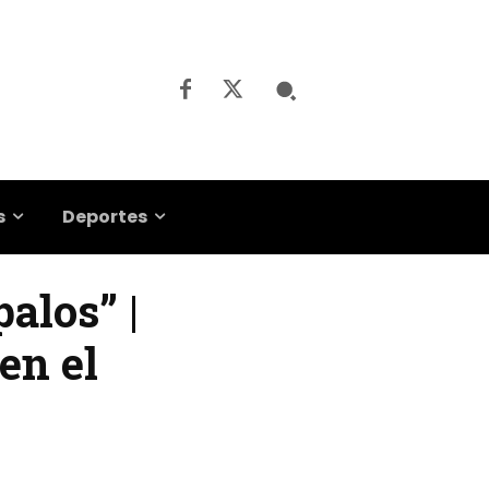
s
Deportes
palos” |
en el