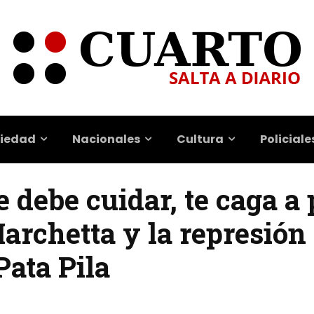
iedad
Nacionales
Cultura
Policiale
e debe cuidar, te caga a 
rchetta y la represión 
Pata Pila