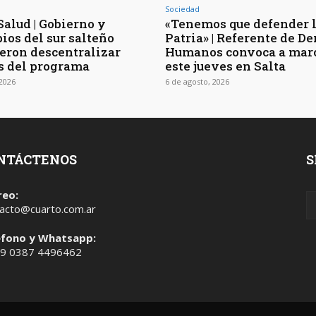
Sociedad
Salud | Gobierno y
«Tenemos que defender 
ios del sur salteño
Patria» | Referente de D
eron descentralizar
Humanos convoca a mar
s del programa
este jueves en Salta
 2026
6 de agosto, 2026
NTÁCTENOS
S
reo:
acto@cuarto.com.ar
éfono y Whatsapp:
 9 0387 4496462