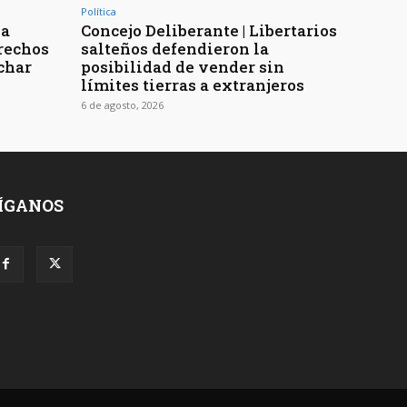
Política
la
Concejo Deliberante | Libertarios
erechos
salteños defendieron la
char
posibilidad de vender sin
límites tierras a extranjeros
6 de agosto, 2026
ÍGANOS