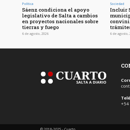
Política
Sociedad
Sáenz condiciona el apoyo
Incluir 
legislativo de Salta a cambios
municip
en proyectos nacionales sobre
convini
tierras y fuego
trámite
6 de agosto, 2026
6 de agosto,
CO
Cor
cont
Tel
+54
© 2018-2025 - Cuarto