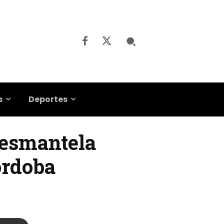
s
Deportes
desmantela
órdoba