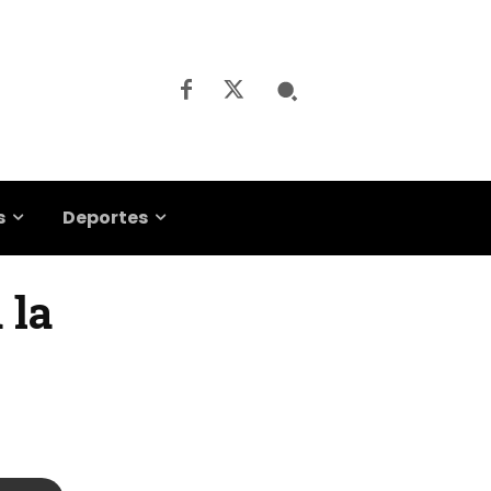
s
Deportes
 la