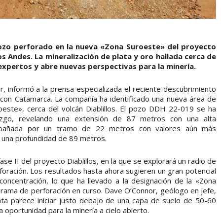
pozo perforado en la nueva «Zona Suroeste» del proyecto
s Andes. La mineralización de plata y oro hallada cerca de
 expertos y abre nuevas perspectivas para la minería.
r, informó a la prensa especializada el reciente descubrimiento
 con Catamarca. La compañía ha identificado una nueva área de
oeste», cerca del volcán Diablillos. El pozo DDH 22-019 se ha
lazgo, revelando una extensión de 87 metros con una alta
ompañada por un tramo de 22 metros con valores aún más
a una profundidad de 89 metros.
se II del proyecto Diablillos, en la que se explorará un radio de
erforación. Los resultados hasta ahora sugieren un gran potencial
 concentración, lo que ha llevado a la designación de la «Zona
rama de perforación en curso. Dave O’Connor, geólogo en jefe,
ata parece iniciar justo debajo de una capa de suelo de 50-60
oportunidad para la minería a cielo abierto.