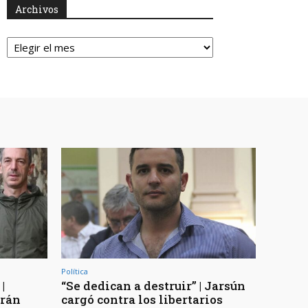
Archivos
Archivos
Política
|
“Se dedican a destruir” | Jarsún
arán
cargó contra los libertarios