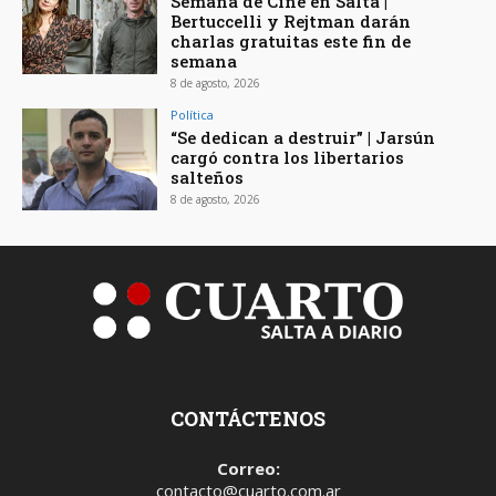
Semana de Cine en Salta |
Bertuccelli y Rejtman darán
charlas gratuitas este fin de
semana
8 de agosto, 2026
Política
“Se dedican a destruir” | Jarsún
cargó contra los libertarios
salteños
8 de agosto, 2026
CONTÁCTENOS
Correo:
contacto@cuarto.com.ar