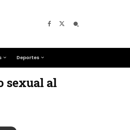
s
Deportes
o sexual al