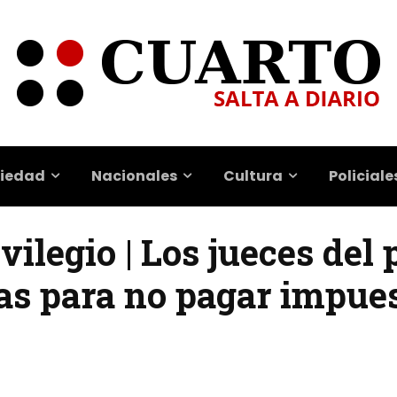
iedad
Nacionales
Cultura
Policiale
vilegio | Los jueces del 
s para no pagar impues