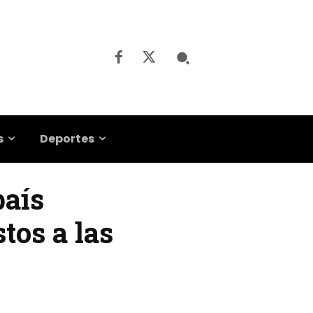
s
Deportes
país
tos a las