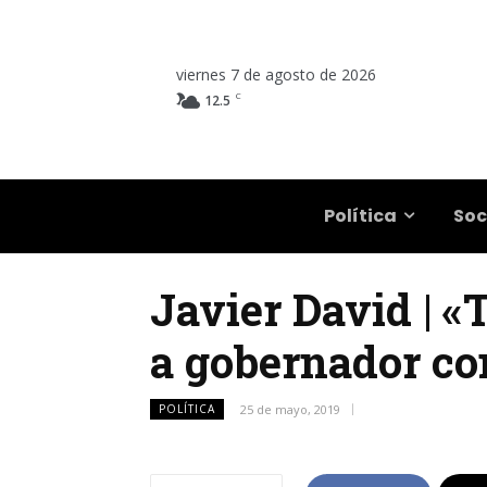
viernes 7 de agosto de 2026
C
12.5
Salta
Política
Soc
Javier David | «
a gobernador co
POLÍTICA
25 de mayo, 2019