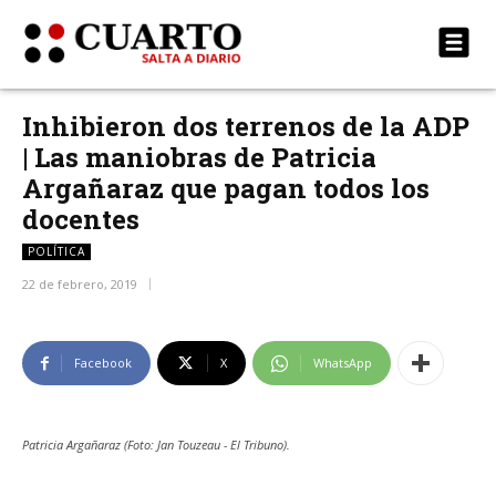
Inhibieron dos terrenos de la ADP
| Las maniobras de Patricia
Argañaraz que pagan todos los
docentes
POLÍTICA
22 de febrero, 2019
Facebook
X
WhatsApp
Patricia Argañaraz (Foto: Jan Touzeau - El Tribuno).