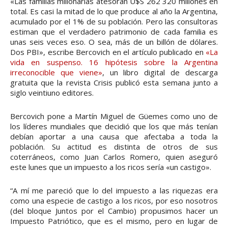
«Las familias millonarias atesoran U$S 262 320 millones en
total. Es casi la mitad de lo que produce al año la Argentina,
acumulado por el 1% de su población. Pero las consultoras
estiman que el verdadero patrimonio de cada familia es
unas seis veces eso. O sea, más de un billón de dólares.
Dos PBI», escribe Bercovich en el artículo publicado en
«La
vida en suspenso. 16 hipótesis sobre la Argentina
irreconocible que viene»
, un libro digital de descarga
gratuita que la revista Crisis publicó esta semana junto a
siglo veintiuno editores.
Bercovich pone a Martín Miguel de Güemes como uno de
los líderes mundiales que decidió que los que más tenían
debían aportar a una causa que afectaba a toda la
población. Su actitud es distinta de otros de sus
coterráneos, como Juan Carlos Romero, quien aseguró
este lunes que un impuesto a los ricos sería «un castigo».
“A mí me pareció que lo del impuesto a las riquezas era
como una especie de castigo a los ricos, por eso nosotros
(del bloque Juntos por el Cambio) propusimos hacer un
Impuesto Patriótico, que es el mismo, pero en lugar de