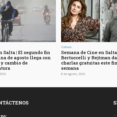
Cultura
 Salta | El segundo fin
Semana de Cine en Salta 
na de agosto llega con
Bertuccelli y Rejtman d
 y cambio de
charlas gratuitas este fi
tura
semana
 2026
8 de agosto, 2026
NTÁCTENOS
S
reo: