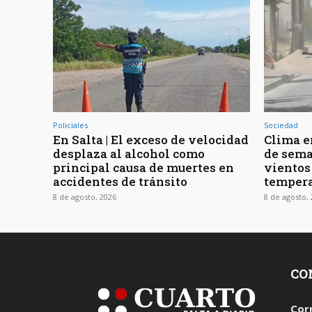
Policiales
Sociedad
En Salta | El exceso de velocidad
Clima en
desplaza al alcohol como
de sema
principal causa de muertes en
vientos
accidentes de tránsito
tempera
8 de agosto, 2026
8 de agosto,
CO
Cor