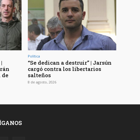
Política
|
“Se dedican a destruir” | Jarsún
arán
cargó contra los libertarios
n de
salteños
8 de agosto, 2026
ÍGANOS