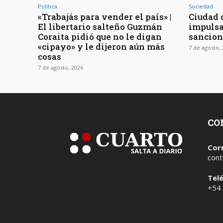
Política
Sociedad
«Trabajás para vender el país» |
Ciudad d
El libertario salteño Guzmán
impulsa
Coraita pidió que no le digan
sancion
«cipayo» y le dijeron aún más
7 de agosto,
cosas
7 de agosto, 2026
CO
Cor
cont
Tel
+54