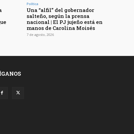
Política
a
Una “alfil” del gobernador
n
salteño, según la prensa
que
nacional | El PJ jujeño está en
manos de Carolina Moisés
7 de agosto, 2026
ÍGANOS