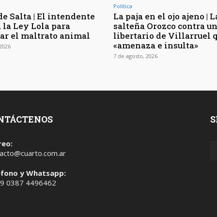
Política
e Salta | El intendente
La paja en el ojo ajeno | L
 la Ley Lola para
salteña Orozco contra u
ar el maltrato animal
libertario de Villarruel 
«amenaza e insulta»
 2026
7 de agosto, 2026
NTÁCTENOS
S
reo:
acto@cuarto.com.ar
éfono y Whatsapp:
 9 0387 4496462