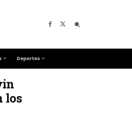
s
Deportes
vin
 los