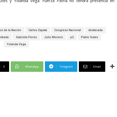
utes y Yolanda Vega. Fuerza Patria no tendrá presencia en
os de la Nación
Carlos Zapata
Congreso Nacional
destacada
Estrada
Gabriela Flores
Julio Moreno
p2
Pablo Outes
Yolanda Vega
X
WhatsApp
Telegram
Email