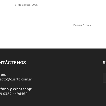
21 de agosto, 2025
Página 1 de 9
NTÁCTENOS
S
reo:
acto@cuarto.com.ar
éfono y Whatsapp:
 9 0387 4496462