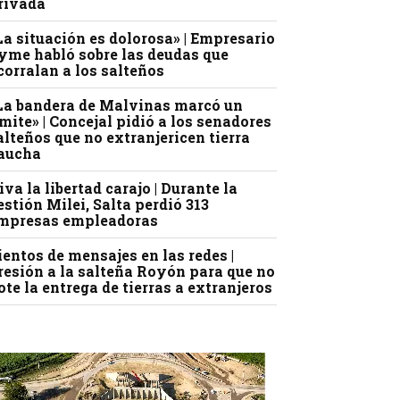
rivada
La situación es dolorosa» | Empresario
yme habló sobre las deudas que
corralan a los salteños
La bandera de Malvinas marcó un
ímite» | Concejal pidió a los senadores
alteños que no extranjericen tierra
aucha
iva la libertad carajo | Durante la
estión Milei, Salta perdió 313
mpresas empleadoras
ientos de mensajes en las redes |
resión a la salteña Royón para que no
ote la entrega de tierras a extranjeros