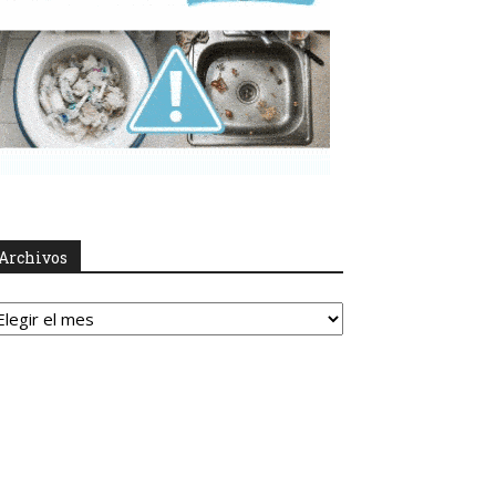
Archivos
rchivos