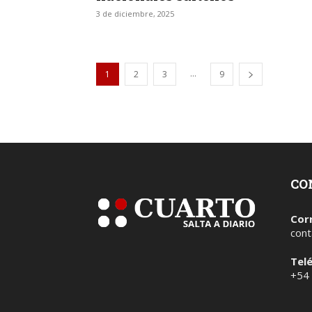
3 de diciembre, 2025
...
1
2
3
9
CO
Cor
cont
Tel
+54