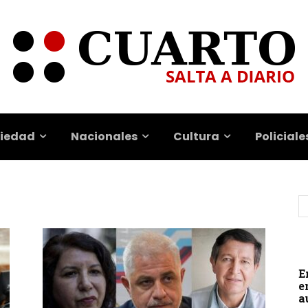
iedad
Nacionales
Cultura
Policiale
E
e
a