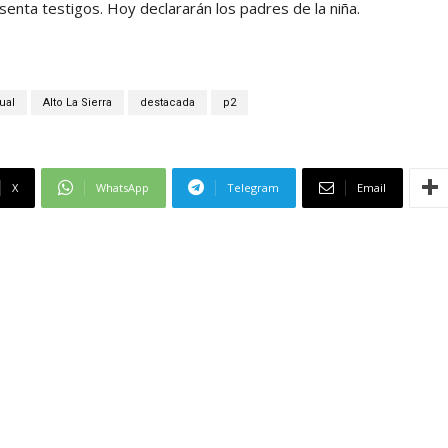
enta testigos. Hoy declararán los padres de la niña.
ual
Alto La Sierra
destacada
p2
X
WhatsApp
Telegram
Email