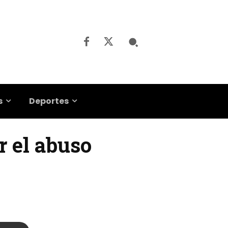
s
Deportes
r el abuso