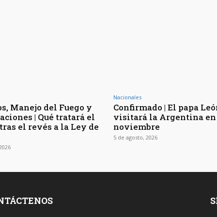
Nacionales
os, Manejo del Fuego y
Confirmado | El papa Le
ciones | Qué tratará el
visitará la Argentina en
ras el revés a la Ley de
noviembre
5 de agosto, 2026
 2026
NTÁCTENOS
S