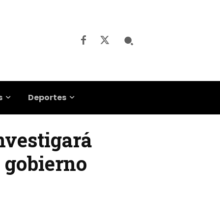
s
Deportes
investigará
l gobierno