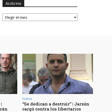
Archivos
Archivos
Política
|
“Se dedican a destruir” | Jarsún
arán
cargó contra los libertarios