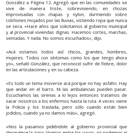
González a Página 12. Agregó que en las comunidades se
vive de manera triste, sobreviviendo, en chozas
improvisadas con chapas y nylon, durmiendo sobre
colchones mojados por las lluvias, vistiendo ropa que nunca
se seca. «Hace años que solicitamos al gobierno municipal
y al provincial viviendas dignas. Hacemos cortes, marchas,
sentadas. Y nada. No somos escuchados», dijo.
«Acá estamos todos así: chicos, grandes, hombres,
mujeres. Todos con síntomas como los que tengo ahora
yo», señaló González, que reconoció sufrir de fiebre, dolor
en las articulaciones y en su cabeza.
«Es todo un tema moverse acá porque no hay asfalto. Hay
que andar en el barro. Ni las ambulancias pueden pasar.
Escuchamos las sirenas a lo lejos entonces tratamos de
sacar nosotros a los enfermos hasta la ruta. A veces viene
la Policía y los traslada, pero sólo cuando están bien
jodidos, cuando ya no damos más», agregó.
«Nos la pasamos pidiéndole al gobierno provincial que
desmalece la zona. Vivimos entre los yuyos, no podemos ni