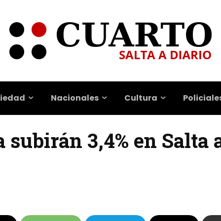
iedad
Nacionales
Cultura
Policiale
 subirán 3,4% en Salta a