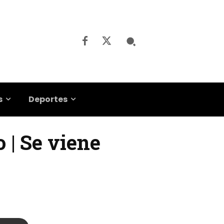
s
Deportes
o | Se viene