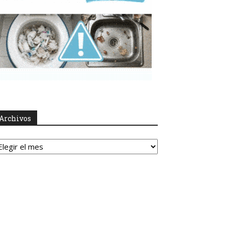
Archivos
rchivos