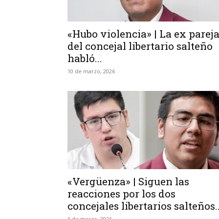
«Hubo violencia» | La ex parej
del concejal libertario salteño
habló...
10 de marzo, 2026
«Vergüenza» | Siguen las
reacciones por los dos
concejales libertarios salteños..
6 de marzo, 2026