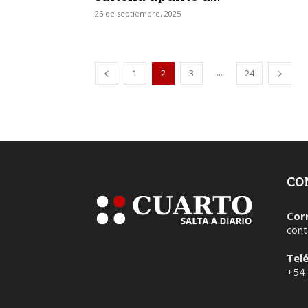
25 de septiembre, 2025
...
1
2
3
24
CO
Cor
cont
Tel
+54