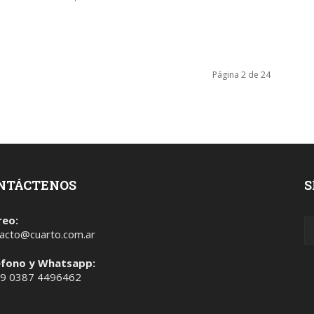
Página 2 de 24
NTÁCTENOS
S
reo:
acto@cuarto.com.ar
éfono y Whatsapp:
 9 0387 4496462