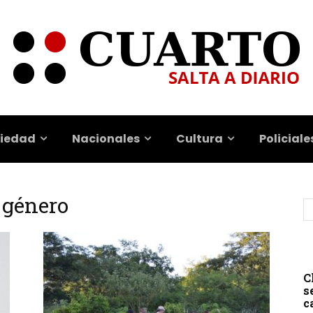
iedad
Nacionales
Cultura
Policiale
 género
C
s
c