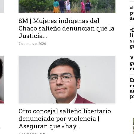
«
p
a
a
8M | Mujeres indígenas del
Chaco salteño denuncian que la
«
Justicia...
l
s
7 de marzo, 2026
g
V
g
e
E
e
a
p
Otro concejal salteño libertario
denunciado por violencia |
.
Aseguran que «hay...
4 de marzo, 2026