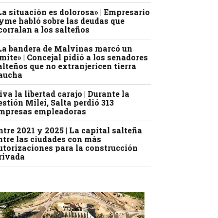
La situación es dolorosa» | Empresario
yme habló sobre las deudas que
corralan a los salteños
La bandera de Malvinas marcó un
ímite» | Concejal pidió a los senadores
alteños que no extranjericen tierra
aucha
iva la libertad carajo | Durante la
estión Milei, Salta perdió 313
mpresas empleadoras
ntre 2021 y 2025 | La capital salteña
ntre las ciudades con más
utorizaciones para la construcción
rivada