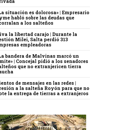
rivada
La situación es dolorosa» | Empresario
yme habló sobre las deudas que
corralan a los salteños
iva la libertad carajo | Durante la
estión Milei, Salta perdió 313
mpresas empleadoras
La bandera de Malvinas marcó un
ímite» | Concejal pidió a los senadores
alteños que no extranjericen tierra
aucha
ientos de mensajes en las redes |
resión a la salteña Royón para que no
ote la entrega de tierras a extranjeros