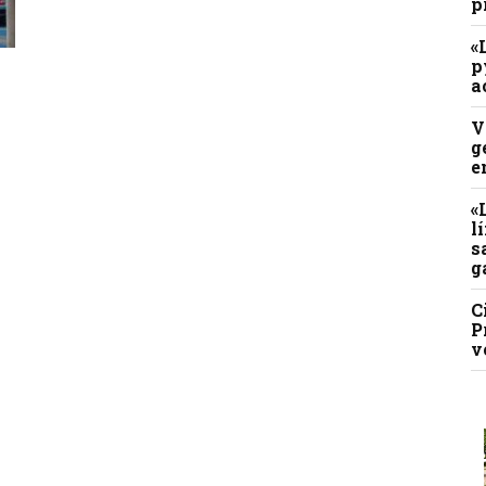
p
«
p
a
V
g
e
«
l
s
g
C
P
v