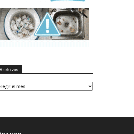
Archivos
rchivos