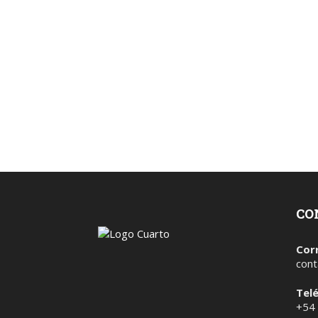
CO
Cor
cont
Tel
+54