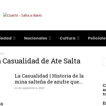
iedad
Nacionales
Cultura
Policiale
alta
a Casualidad de Ate Salta
La Casualidad | Historia de la
mina salteña de azufre que...
C
22 de septiembre, 2023
a
t
ia
E