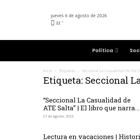
jueves 6 de agosto de 2026
C
22
Salta
Política
Soc
Inicio
Etiquetas
Seccional La Casualidad de Ate S
Etiqueta: Seccional L
“Seccional La Casualidad de
ATE Salta” | El libro que narra...
27 de agosto, 2025
Lectura en vacaciones | Histor