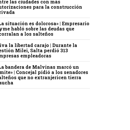
ntre las ciudades con más
utorizaciones para la construcción
rivada
La situación es dolorosa» | Empresario
yme habló sobre las deudas que
corralan a los salteños
iva la libertad carajo | Durante la
estión Milei, Salta perdió 313
mpresas empleadoras
La bandera de Malvinas marcó un
ímite» | Concejal pidió a los senadores
alteños que no extranjericen tierra
aucha