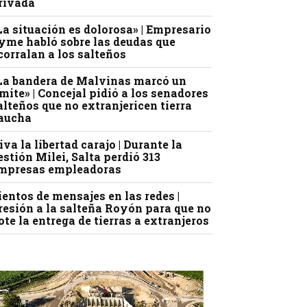
rivada
La situación es dolorosa» | Empresario
yme habló sobre las deudas que
corralan a los salteños
La bandera de Malvinas marcó un
ímite» | Concejal pidió a los senadores
alteños que no extranjericen tierra
aucha
iva la libertad carajo | Durante la
estión Milei, Salta perdió 313
mpresas empleadoras
ientos de mensajes en las redes |
resión a la salteña Royón para que no
ote la entrega de tierras a extranjeros