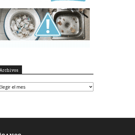
Archivos
rchivos