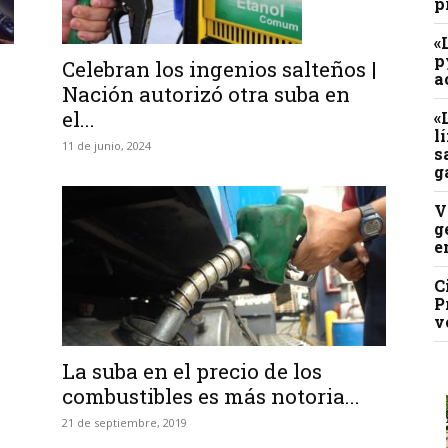
p
«
p
Celebran los ingenios salteños |
a
Nación autorizó otra suba en
el...
«
l
11 de junio, 2024
s
g
V
g
e
C
P
v
La suba en el precio de los
combustibles es más notoria...
21 de septiembre, 2019