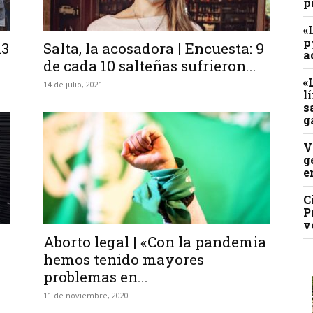
p
«
p
13
Salta, la acosadora | Encuesta: 9
a
de cada 10 salteñas sufrieron...
«
14 de julio, 2021
l
s
g
V
g
e
C
P
v
Aborto legal | «Con la pandemia
hemos tenido mayores
problemas en...
11 de noviembre, 2020