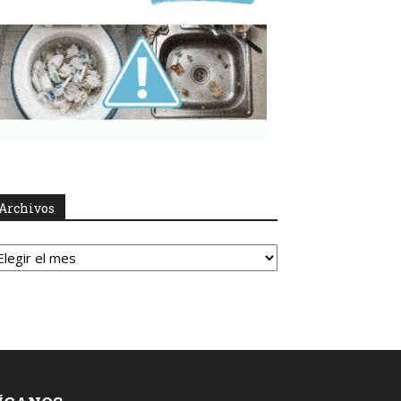
Archivos
rchivos