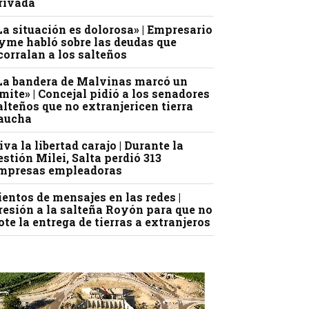
rivada
La situación es dolorosa» | Empresario
yme habló sobre las deudas que
corralan a los salteños
La bandera de Malvinas marcó un
ímite» | Concejal pidió a los senadores
alteños que no extranjericen tierra
aucha
iva la libertad carajo | Durante la
estión Milei, Salta perdió 313
mpresas empleadoras
ientos de mensajes en las redes |
resión a la salteña Royón para que no
ote la entrega de tierras a extranjeros