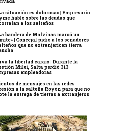
rivada
La situación es dolorosa» | Empresario
yme habló sobre las deudas que
corralan a los salteños
La bandera de Malvinas marcó un
ímite» | Concejal pidió a los senadores
alteños que no extranjericen tierra
aucha
iva la libertad carajo | Durante la
estión Milei, Salta perdió 313
mpresas empleadoras
ientos de mensajes en las redes |
resión a la salteña Royón para que no
ote la entrega de tierras a extranjeros