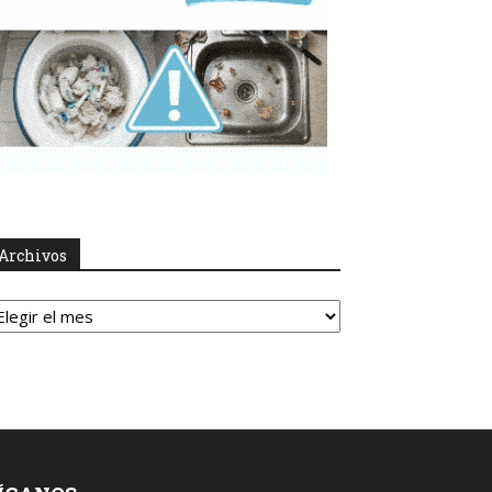
Archivos
rchivos