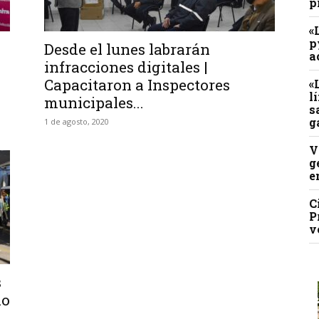
p
«
p
Desde el lunes labrarán
a
infracciones digitales |
Capacitaron a Inspectores
«
l
municipales...
s
g
1 de agosto, 2020
V
g
e
C
P
v
s
io