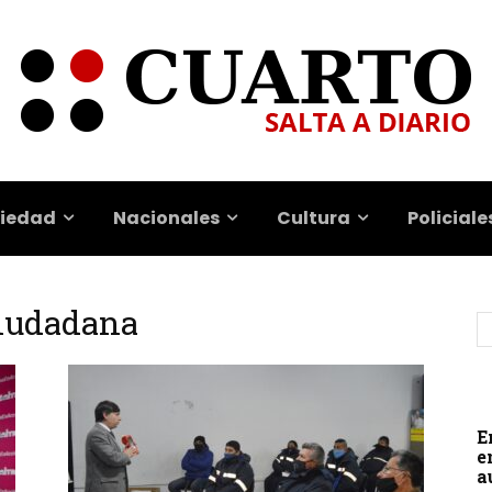
iedad
Nacionales
Cultura
Policiale
Ciudadana
E
e
a